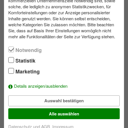
kommerziellen Unternehmensziele notwendig sind, sowie
solche, die lediglich zu anonymen Statistikzwecken, für
Komforteinstellungen oder zur Anzeige personalisierter
max. 100
Outdoor
Inhalte genutzt werden. Sie können selbst entscheiden,
welche Kategorien Sie zulassen möchten. Bitte beachten
Sie, dass auf Basis Ihrer Einstellungen womöglich nicht
GPS-Orientierungstour
mehr alle Funktionalitäten der Seite zur Verfügung stehen.
Notwendig
Statistik
Marketing
Details anzeigen/ausblenden
max. 300
Outdoor
Auswahl bestätigen
Präzisions-Laserschießen
Alle auswählen
Datenschutz und AGB
Impressum