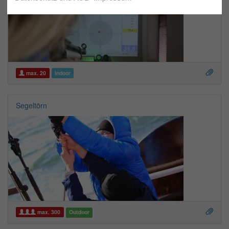
max. 20
Indoor
Segeltörn
max. 300
Outdoor