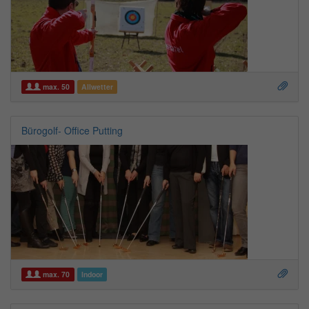
max. 50
Allwetter
Bürogolf- Office Putting
max. 70
Indoor