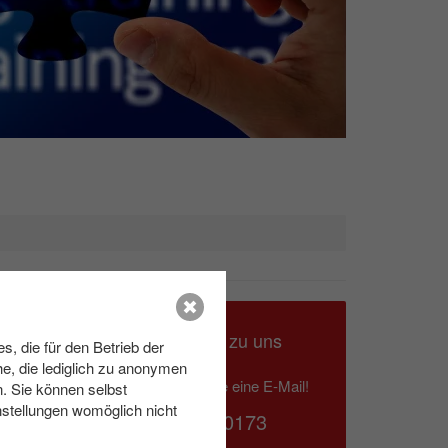
d, um zu
Ihr Kontakt zu uns
, die für den Betrieb der
e, die lediglich zu anonymen
Schreiben Sie eine E-Mail!
n. Sie können selbst
Themen
nstellungen womöglich nicht
039953 70173