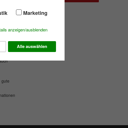
n sich
en,
stik
Marketing
 das
log
und
ails anzeigen/ausblenden
rstützen
Alle auswählen
rt: Ein
 auch
g
gute
rmationen