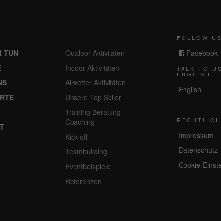
FOLLOW U
R TUN
Outdoor Aktivitäten
Facebook
E
Indoor Aktivitäten
TALK TO US
ENGLISH
NS
Allwetter Aktivitäten
English
RTE
Unsere Top Seller
Training Beratung
RECHTLICH
Coaching
T
Impressum
Kick-off
Datenschutz
Teambuilding
Cookie-Einst
Eventbeispiele
Referenzen