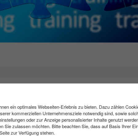
te für jeden Einzelnen und jede Firma die wichtigsten Instrumente sin
 Motivation, als Trainerinnen andere dabei zu unterstützen, sich
en ein optimales Webseiten-Erlebnis zu bieten. Dazu zählen Cookies
ubilden.
nserer kommerziellen Unternehmensziele notwendig sind, sowie solch
rsönlicher Kompetenzen - z. B. in den Bereichen
Kommunikation
,
einstellungen oder zur Anzeige personalisierter Inhalte genutzt werde
 zu
Teambuilding
und
Management-Methoden
. All den aufgeführten 
n Sie zulassen möchten. Bitte beachten Sie, dass auf Basis Ihrer Ei
annten Trainings erlernt wird.
 Seite zur Verfügung stehen.