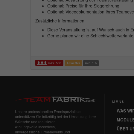
Optional: Preise für Ihre Siegerehrung
Optional: Videodokumentation Ihres Teameve
Zusätzliche Informationen:
Diese Veranstaltung ist auf Wunsch auch in E
Gerne planen wir eine Schlechtwettervariante
max. 500
Allwetter
min. 1 h
MENÜ —
WAS WI
Unsere professionellen Eventspezialisten
unterstützen Sie tatkräftig bei der Umsetzung Ihrer
MODUL
Wünsche und realisieren
wirkungsvolle Incentives,
ÜBER U
unvergessliche Firmenevents und