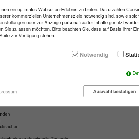
en ein optimales Webseiten-Erlebnis zu bieten. Dazu zählen Cookies
nserer kommerziellen Unternehmensziele notwendig sind, sowie solch
einstellungen oder zur Anzeige personalisierter Inhalte genutzt werde
ugfähige Objekte in Teamarbeit gebaut werden.
n Sie zulassen möchten. Bitte beachten Sie, dass auf Basis Ihrer Ei
stalten der Flugzeuge eine entscheidende Rolle. Kleinteams von 3 bis 5
 Seite zur Verfügung stehen.
eines eigenen Fluggeräts. Nach einer kurzen Vorstellungsrunde aller T
Tages“ werden die Objekte bei einer Flug-Challenge getestet.
geführt werden und ist damit optimal dazu geeignet, auch bei schlecht
Notwendig
Stati
ßergewöhnliches Teamevent durchgeführt zu werden.
Det
Auswahl bestätigen
pressum
anstaltung
unden
g
rucksachen
urch eine professionelle Trainerin