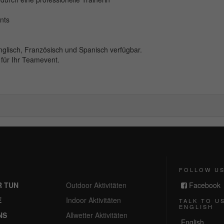
nts
nglisch, Französisch und Spanisch verfügbar.
 für Ihr Teamevent.
FOLLOW U
R TUN
Outdoor Aktivitäten
Facebook
E
Indoor Aktivitäten
TALK TO US
ENGLISH
NS
Allwetter Aktivitäten
English