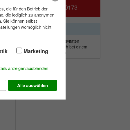
039953 70173
, die für den Betrieb der
e, die lediglich zu anonymen
n. Sie können selbst
nstellungen womöglich nicht
Wunschliste
eams
Um der Auswahl Aktivitäten
hinzuzufügen einfach bei einem
er
stik
Marketing
Modul auf
klicken.
ails anzeigen/ausblenden
Alle auswählen