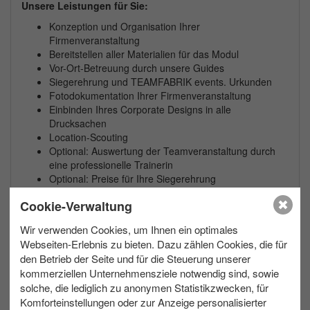
Unsere Leistungen für Sie:
Konzeption und Organisation Ihrer
Firmenveranstaltung
Bereitstellen aller Materialien für das Modul
Vor-Ort-Betreuung durch unsere Guides
Siegerehrung und TEAMFABRIK events. Urkunden
Fotodokumentation Ihrer Firmenveranstaltung
Einbinden Ihres Corporate Designs in alle
Drucksachen
Location-Scouting
Optional: Auswertung der Teamveranstaltung durch
eine professionelle Trainerin
Optional: Preise für Ihre Siegerehrung
Optional: Videodokumentation Ihres Teamevents
Cookie-Verwaltung
Zusätzliche Informationen:
Wir verwenden Cookies, um Ihnen ein optimales
Diese Veranstaltung ist auf Wunsch auch in Englisch,
Webseiten-Erlebnis zu bieten. Dazu zählen Cookies, die für
Französisch und Spanisch verfügbar.
den Betrieb der Seite und für die Steuerung unserer
Gerne planen wir eine Schlechtwettervariante für Ihr
kommerziellen Unternehmensziele notwendig sind, sowie
Teamevent.
solche, die lediglich zu anonymen Statistikzwecken, für
Komforteinstellungen oder zur Anzeige personalisierter