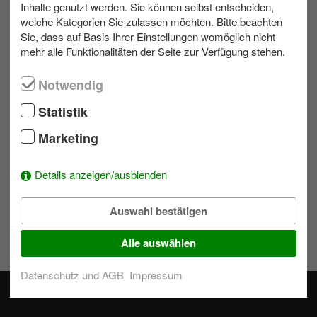
Inhalte genutzt werden. Sie können selbst entscheiden,
welche Kategorien Sie zulassen möchten. Bitte beachten
max. 200
Outdoor
min. 2 h
Sie, dass auf Basis Ihrer Einstellungen womöglich nicht
mehr alle Funktionalitäten der Seite zur Verfügung stehen.
Notwendig
Ihr Kontakt zu uns
Statistik
Schreiben Sie eine E-Mail!
Marketing
039953 70173
Details anzeigen/ausblenden
Wunschliste
Auswahl bestätigen
Um der Auswahl Aktivitäten hinzuzufügen einfach bei einem
Modul auf
klicken.
Alle auswählen
Datenschutz und AGB
Impressum