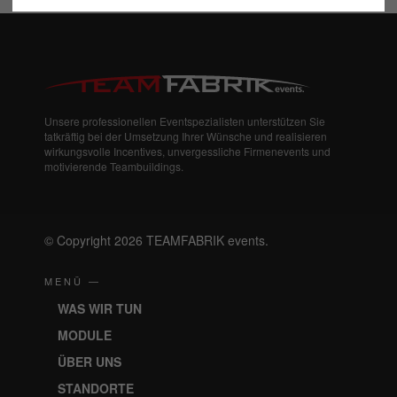
Unsere professionellen Eventspezialisten unterstützen Sie
tatkräftig bei der Umsetzung Ihrer Wünsche und realisieren
wirkungsvolle Incentives, unvergessliche Firmenevents und
motivierende Teambuildings.
© Copyright 2026 TEAMFABRIK events.
MENÜ —
WAS WIR TUN
MODULE
ÜBER UNS
STANDORTE