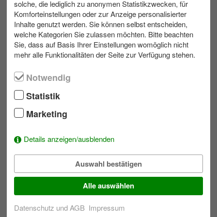
solche, die lediglich zu anonymen Statistikzwecken, für
Gerne planen wir eine Schlechtwettervariante für Ihr
Komforteinstellungen oder zur Anzeige personalisierter
Teamevent.
Inhalte genutzt werden. Sie können selbst entscheiden,
welche Kategorien Sie zulassen möchten. Bitte beachten
Sie, dass auf Basis Ihrer Einstellungen womöglich nicht
mehr alle Funktionalitäten der Seite zur Verfügung stehen.
max. 40
Outdoor
1 bis 8 h
Notwendig
Statistik
Ihr Kontakt zu uns
Marketing
Schreiben Sie eine E-Mail!
039953 70173
Details anzeigen/ausblenden
Auswahl bestätigen
Wunschliste
Alle auswählen
Um der Auswahl Aktivitäten hinzuzufügen einfach bei einem
Modul auf
klicken.
Datenschutz und AGB
Impressum