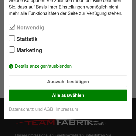
welche Kategorien Sie zulassen möchten. Bitte beachten
Sie, dass auf Basis Ihrer Einstellungen womöglich nicht
mehr alle Funktionalitäten der Seite zur Verfügung stehen.
Ihr Kontakt zu uns
Notwendig
Schreiben Sie eine E-Mail!
Statistik
039953 70173
Marketing
Details anzeigen/ausblenden
Wunschliste
Um der Auswahl Aktivitäten hinzuzufügen einfach bei einem
Auswahl bestätigen
Modul auf
klicken.
Alle auswählen
Datenschutz und AGB
Impressum
Unsere professionellen Eventspezialisten unterstützen Sie