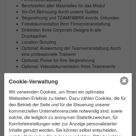
Bereitstellen aller Materialien für das Modul
Vor-Ort-Betreuung durch unsere Guides
Siegerehrung und TEAMFABRIK events. Urkunden
Fotodokumentation Ihrer Firmenveranstaltung
Einbinden Ihres Corporate Designs in alle
Drucksachen
Location-Scouting
Optional: Auswertung der Teamveranstaltung durch
eine professionelle Trainerin
Optional: Preise für Ihre Siegerehrung
Optional: Videodokumentation Ihres Teamevents
Zusätzliche Informationen:
Cookie-Verwaltung
Diese Veranstaltung ist auf Wunsch auch in Englisch,
Französisch und Spanisch verfügbar.
Wir verwenden Cookies, um Ihnen ein optimales
Gerne planen wir eine Schlechtwettervariante für Ihr
Webseiten-Erlebnis zu bieten. Dazu zählen Cookies, die für
Teamevent.
den Betrieb der Seite und für die Steuerung unserer
kommerziellen Unternehmensziele notwendig sind, sowie
solche, die lediglich zu anonymen Statistikzwecken, für
Komforteinstellungen oder zur Anzeige personalisierter
Inhalte genutzt werden. Sie können selbst entscheiden,
max. 20
Allwetter
1 bis 1.5 h