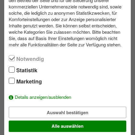
den Betrieb der Seite und für die Steuerung unserer
Zusätzliche Informationen:
kommerziellen Unternehmensziele notwendig sind, sowie
Diese Veranstaltung ist auf Wunsch auch in Englisch,
solche, die lediglich zu anonymen Statistikzwecken, für
Französisch und Spanisch verfügbar.
Komforteinstellungen oder zur Anzeige personalisierter
Gerne planen wir eine Schlechtwettervariante für Ihr
Inhalte genutzt werden. Sie können selbst entscheiden,
Teamevent.
welche Kategorien Sie zulassen möchten. Bitte beachten
Sie, dass auf Basis Ihrer Einstellungen womöglich nicht
mehr alle Funktionalitäten der Seite zur Verfügung stehen.
Notwendig
max. 20
Outdoor
1 bis 4 h
Statistik
Marketing
Ihr Kontakt zu uns
Schreiben Sie eine E-Mail!
Details anzeigen/ausblenden
039953 70173
Auswahl bestätigen
Alle auswählen
Wunschliste