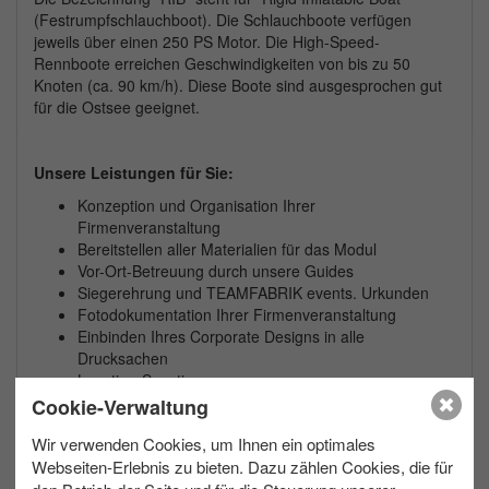
(Festrumpfschlauchboot). Die Schlauchboote verfügen
jeweils über einen 250 PS Motor. Die High-Speed-
Rennboote erreichen Geschwindigkeiten von bis zu 50
Knoten (ca. 90 km/h). Diese Boote sind ausgesprochen gut
für die Ostsee geeignet.
Unsere Leistungen für Sie:
Konzeption und Organisation Ihrer
Firmenveranstaltung
Bereitstellen aller Materialien für das Modul
Vor-Ort-Betreuung durch unsere Guides
Siegerehrung und TEAMFABRIK events. Urkunden
Fotodokumentation Ihrer Firmenveranstaltung
Einbinden Ihres Corporate Designs in alle
Drucksachen
Location-Scouting
Optional: Auswertung der Teamveranstaltung durch
Cookie-Verwaltung
eine professionelle Trainerin
Wir verwenden Cookies, um Ihnen ein optimales
Optional: Preise für Ihre Siegerehrung
Webseiten-Erlebnis zu bieten. Dazu zählen Cookies, die für
Optional: Videodokumentation Ihres Teamevents