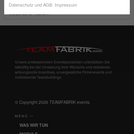
Datenschutz und AGB
Impressum
Um der Auswahl Aktivitäten hinzuzufügen einfach bei einem
Modul auf
klicken.
Unsere professionellen Eventspezialisten unterstützen Sie
tatkräftig bei der Umsetzung Ihrer Wünsche und realisieren
wirkungsvolle Incentives, unvergessliche Firmenevents und
motivierende Teambuildings.
© Copyright 2026 TEAMFABRIK events.
MENÜ —
WAS WIR TUN
MODULE