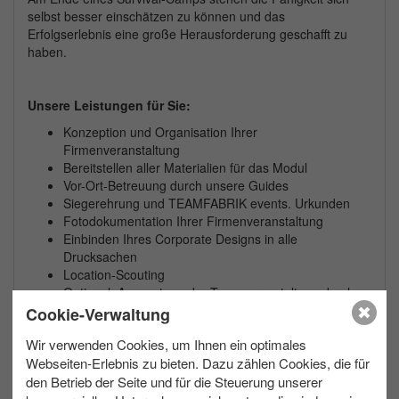
selbst besser einschätzen zu können und das
Erfolgserlebnis eine große Herausforderung geschafft zu
haben.
Unsere Leistungen für Sie:
Konzeption und Organisation Ihrer
Firmenveranstaltung
Bereitstellen aller Materialien für das Modul
Vor-Ort-Betreuung durch unsere Guides
Siegerehrung und TEAMFABRIK events. Urkunden
Fotodokumentation Ihrer Firmenveranstaltung
Einbinden Ihres Corporate Designs in alle
Drucksachen
Location-Scouting
Optional: Auswertung der Teamveranstaltung durch
eine professionelle Trainerin
Cookie-Verwaltung
Optional: Preise für Ihre Siegerehrung
Wir verwenden Cookies, um Ihnen ein optimales
Optional: Videodokumentation Ihres Teamevents
Webseiten-Erlebnis zu bieten. Dazu zählen Cookies, die für
Zusätzliche Informationen:
den Betrieb der Seite und für die Steuerung unserer