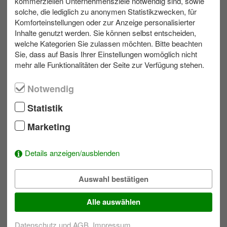
Diese Veranstaltung ist auf Wunsch auch in Englisch,
kommerziellen Unternehmensziele notwendig sind, sowie
Französisch und Spanisch verfügbar.
solche, die lediglich zu anonymen Statistikzwecken, für
Gerne planen wir eine Schlechtwettervariante für Ihr
Komforteinstellungen oder zur Anzeige personalisierter
Teamevent.
Inhalte genutzt werden. Sie können selbst entscheiden,
welche Kategorien Sie zulassen möchten. Bitte beachten
Sie, dass auf Basis Ihrer Einstellungen womöglich nicht
mehr alle Funktionalitäten der Seite zur Verfügung stehen.
max. 25
Outdoor
min. 3 Tage
Notwendig
Statistik
Ihr Kontakt zu uns
Marketing
Schreiben Sie eine E-Mail!
Details anzeigen/ausblenden
039953 70173
Auswahl bestätigen
Wunschliste
Alle auswählen
Um der Auswahl Aktivitäten hinzuzufügen einfach bei einem
Datenschutz und AGB
Impressum