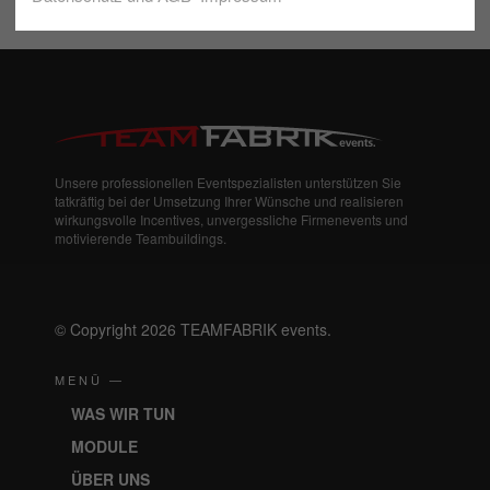
Modul auf
klicken.
Unsere professionellen Eventspezialisten unterstützen Sie
tatkräftig bei der Umsetzung Ihrer Wünsche und realisieren
wirkungsvolle Incentives, unvergessliche Firmenevents und
motivierende Teambuildings.
© Copyright 2026 TEAMFABRIK events.
MENÜ —
WAS WIR TUN
MODULE
ÜBER UNS