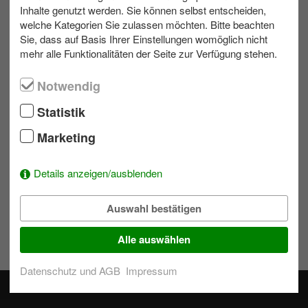
Inhalte genutzt werden. Sie können selbst entscheiden,
welche Kategorien Sie zulassen möchten. Bitte beachten
max. 30
Allwetter
0.5 bis 1 h
Sie, dass auf Basis Ihrer Einstellungen womöglich nicht
mehr alle Funktionalitäten der Seite zur Verfügung stehen.
Notwendig
Ihr Kontakt zu uns
Statistik
Schreiben Sie eine E-Mail!
Marketing
039953 70173
Details anzeigen/ausblenden
Wunschliste
Auswahl bestätigen
Um der Auswahl Aktivitäten hinzuzufügen einfach bei einem
Alle auswählen
Modul auf
klicken.
Datenschutz und AGB
Impressum