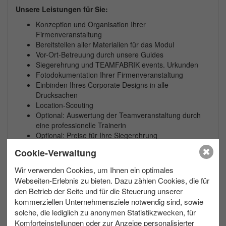
Unsere Leistungen für Sie:
Konzeption und Organisation Ihrer
Firmenveranstaltung
Bereitstellen aller Materialien für das Modul
Vor-Ort-Betreuung durch unsere Guides
Siegerehrung und TEAMFABRIK events. Urkunden
Fotodokumentation Ihrer Firmenveranstaltung
Einbinden Ihres Corporate Designs in alle
Drucksachen
Location-Scouting
Optional: Auswertung der Teamveranstaltung durch
eine professionelle Trainerin
Optional: Preise für Ihre Siegerehrung
Optional: Videodokumentation Ihres Teamevents
Cookie-Verwaltung
Zusätzliche Informationen:
Wir verwenden Cookies, um Ihnen ein optimales
Diese Veranstaltung ist auf Wunsch auch in Englisch,
Webseiten-Erlebnis zu bieten. Dazu zählen Cookies, die für
Französisch und Spanisch verfügbar.
den Betrieb der Seite und für die Steuerung unserer
Gerne planen wir eine Schlechtwettervariante für Ihr
kommerziellen Unternehmensziele notwendig sind, sowie
Teamevent.
solche, die lediglich zu anonymen Statistikzwecken, für
Komforteinstellungen oder zur Anzeige personalisierter