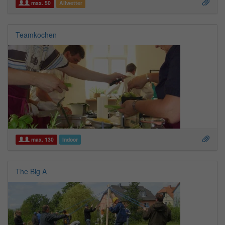
max. 50
Allwetter
Teamkochen
max. 130
Indoor
The Big A