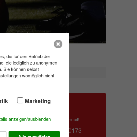
, die für den Betrieb der
e, die lediglich zu anonymen
n. Sie können selbst
nstellungen womöglich nicht
nd that
stik
Marketing
hening
Contact us
ne to
ails anzeigen/ausblenden
Write us an e-mail!
039953 70173
Alle auswählen