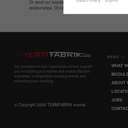
Or send our scouts to search for unusual locations. Co
relationships. Of course, every event will be individuall
MENÜ —
WHAT W
Our professional event specialists actively support
you in realizing your wishes and realize effective
MODUL
incentives, unforgettable company events and
motivating team-building.
ABOUT 
LOCATI
JOBS
© Copyright 2026 TEAMFABRIK events.
CONTAC