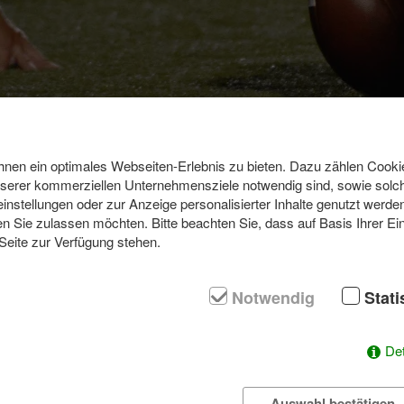
en ein optimales Webseiten-Erlebnis zu bieten. Dazu zählen Cookies
nserer kommerziellen Unternehmensziele notwendig sind, sowie solch
einstellungen oder zur Anzeige personalisierter Inhalte genutzt werde
n Sie zulassen möchten. Bitte beachten Sie, dass auf Basis Ihrer Ei
 Seite zur Verfügung stehen.
lly present the milestones of your project. We ensure in the backgrou
Notwendig
Stati
t you in getting your employees fully attuned to the new goals, strengt
ignite new potential by navigating you away from your daily work routi
Det
u have to offer through supervised active events!
 that what belongs together can grow together.
Auswahl bestätigen