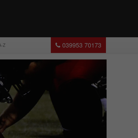
039953 70173
A-Z