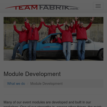
Toggl
navig
Module Development
What we do
Module Development
Many of our event modules are developed and built in our
workshop. One of our strengths is, among other things, the quick