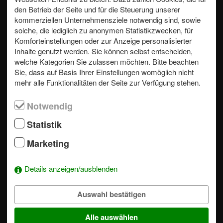
den Betrieb der Seite und für die Steuerung unserer
kommerziellen Unternehmensziele notwendig sind, sowie
Our professional event specialists actively support you in
solche, die lediglich zu anonymen Statistikzwecken, für
realizing your wishes and realize effective incentives,
Komforteinstellungen oder zur Anzeige personalisierter
unforgettable company events and motivating team-building.
Inhalte genutzt werden. Sie können selbst entscheiden,
welche Kategorien Sie zulassen möchten. Bitte beachten
Sie, dass auf Basis Ihrer Einstellungen womöglich nicht
mehr alle Funktionalitäten der Seite zur Verfügung stehen.
© Copyright 2026 TEAMFABRIK events.
Notwendig
MENÜ —
Statistik
WHAT WE DO
MODULES
Marketing
ABOUT US
LOCATIONS
Details anzeigen/ausblenden
JOBS
Auswahl bestätigen
CONTACT
Alle auswählen
Outdoor Activities