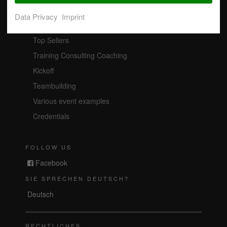
Indoor Activities
Data Privacy
Imprint
All Weather Activities
Top Sellers
Training Consulting Coaching
Kickoff
Teambuilding
Various event examples
Credentials
FOLLOW US
Facebook
SIE SPRECHEN DEUTSCH?
Deutsch
RECHTLICHES