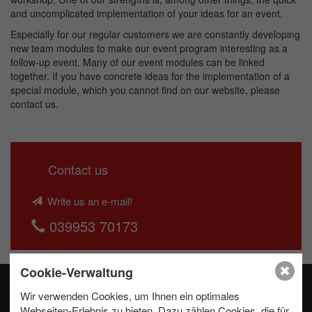
and uncomplicated implementation of your ideas for an event.
Especially for our regular customers we are constantly developing
new team modules to make our event program interesting as a
follow-up event. Many of our event modules can be linked
together. If you have concrete ideas for the implementation of a
special module, which you cannot find on our website, please
contact us.
Contact us
Write us an e-mail!
039953 70173
Cookie-Verwaltung
Wir verwenden Cookies, um Ihnen ein optimales
Webseiten-Erlebnis zu bieten. Dazu zählen Cookies, die für