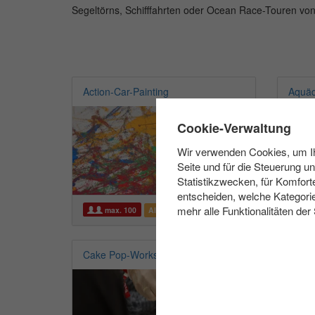
Segeltörns, Schifffahrten oder Ocean Race-Touren vo
Action-Car-Painting
Aquä
✖
Cookie-Verwaltung
Wir verwenden Cookies, um Ihn
Seite und für die Steuerung u
Statistikzwecken, für Komfort
entscheiden, welche Kategorie
mehr alle Funktionalitäten der
max. 100
Allwetter
Cake Pop-Workshop
Flyin