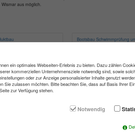
n Wismar aus möglich.
duktbau
en ein optimales Webseiten-Erlebnis zu bieten. Dazu zählen Cookies
nserer kommerziellen Unternehmensziele notwendig sind, sowie solch
einstellungen oder zur Anzeige personalisierter Inhalte genutzt werde
n Sie zulassen möchten. Bitte beachten Sie, dass auf Basis Ihrer Ei
 Seite zur Verfügung stehen.
max. 300
Outdoor
max. 240
Outdoor
Notwendig
Stati
g-Challenge
GPS-Orientierungstour
Det