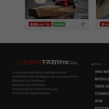
max. 200
Outdoor
max
MENÜ —
WAS WI
Unsere professionellen Eventspezialisten
unterstützen Sie tatkräftig bei der Umsetzung Ihrer
MODUL
Wünsche und realisieren
wirkungsvolle Incentives,
ÜBER U
unvergessliche Firmenevents und
motivierende Teambuildings.
STANDO
AGB
KONTAK