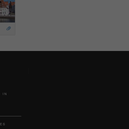
S
 IN
ES