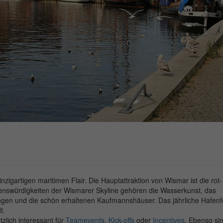
zigartigen maritimen Flair. Die Hauptattraktion von Wismar ist die rot-
henswürdigkeiten der Wismarer Skyline gehören die Wasserkunst, das
ngen und die schön erhaltenen Kaufmannshäuser. Das jährliche Hafenfe
t.
lich interessant für
Teamevents
,
Kick-offs
oder
Incentives
. Ebenso si