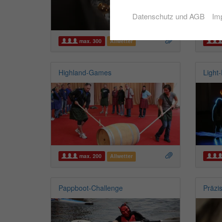
Datenschutz und AGB
Im
max. 300
Allwetter
Highland-Games
Light-
max. 200
Allwetter
Pappboot-Challenge
Präzi