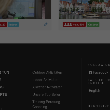
. 20
Indoor
max. 500
Outdoor
FOLLOW U
R TUN
Outdoor Aktivitäten
Facebook
E
Indoor Aktivitäten
TALK TO US
ENGLISH
NS
Allwetter Aktivitäten
English
RTE
Unsere Top Seller
Training Beratung
RECHTLICH
Coaching
T