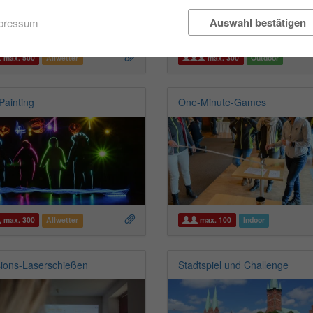
Auswahl bestätigen
pressum
max. 500
Allwetter
max. 300
Outdoor
Painting
One-Minute-Games
max. 300
Allwetter
max. 100
Indoor
sions-Laserschießen
Stadtspiel und Challenge